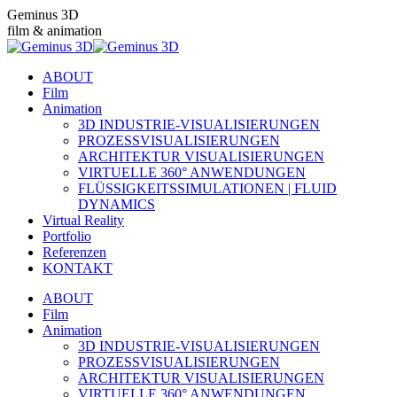
Zum
Geminus 3D
Inhalt
film & animation
springen
ABOUT
Film
Animation
3D INDUSTRIE-VISUALISIERUNGEN
PROZESSVISUALISIERUNGEN
ARCHITEKTUR VISUALISIERUNGEN
VIRTUELLE 360° ANWENDUNGEN
FLÜSSIGKEITSSIMULATIONEN | FLUID
DYNAMICS
Virtual Reality
Portfolio
Referenzen
KONTAKT
ABOUT
Film
Animation
3D INDUSTRIE-VISUALISIERUNGEN
PROZESSVISUALISIERUNGEN
ARCHITEKTUR VISUALISIERUNGEN
VIRTUELLE 360° ANWENDUNGEN