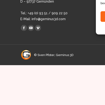
D – 97737 Gemünden
bee
Tel.: +49 (0) 93 51 / 909 22 50
E-Mail:
info@geminus3d.com
Finden Sie uns auf:
Facebook
YouTube
Vimeo
page
page
page
opens
opens
opens
in
in
in
new
new
© Sven Pfister, Geminus 3D
new
window
window
window