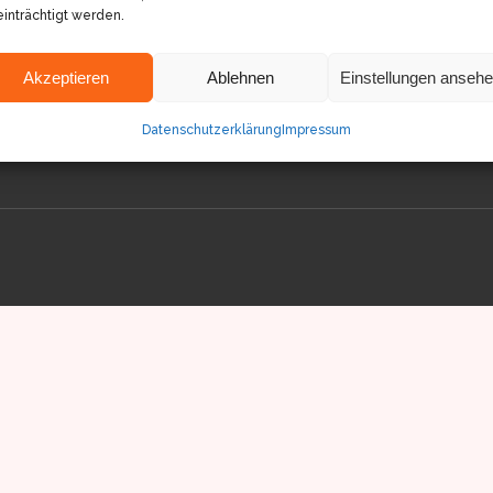
3D ANIMATION
inträchtigt werden.
VIRTUAL REALITY
Akzeptieren
Ablehnen
Einstellungen anseh
FILMPRODUKTION
Datenschutzerklärung
Impressum
KONTAKT