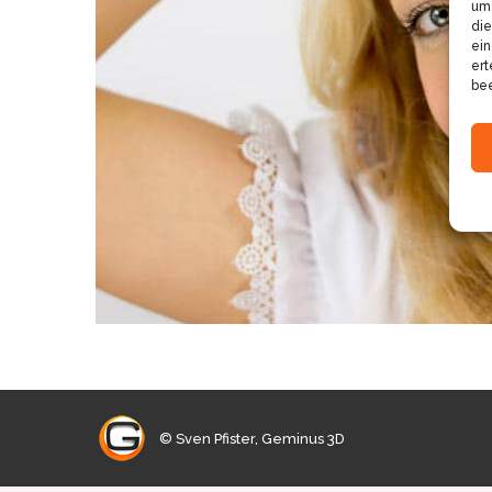
um 
die
ein
ert
bee
© Sven Pfister, Geminus 3D