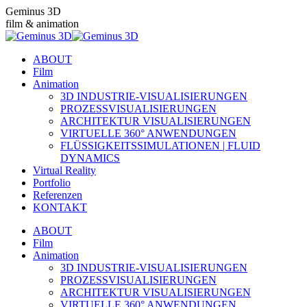
Zum
Geminus 3D
Inhalt
film & animation
springen
ABOUT
Film
Animation
3D INDUSTRIE-VISUALISIERUNGEN
PROZESSVISUALISIERUNGEN
ARCHITEKTUR VISUALISIERUNGEN
VIRTUELLE 360° ANWENDUNGEN
FLÜSSIGKEITSSIMULATIONEN | FLUID
DYNAMICS
Virtual Reality
Portfolio
Referenzen
KONTAKT
ABOUT
Film
Animation
3D INDUSTRIE-VISUALISIERUNGEN
PROZESSVISUALISIERUNGEN
ARCHITEKTUR VISUALISIERUNGEN
VIRTUELLE 360° ANWENDUNGEN