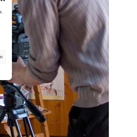
s,
en