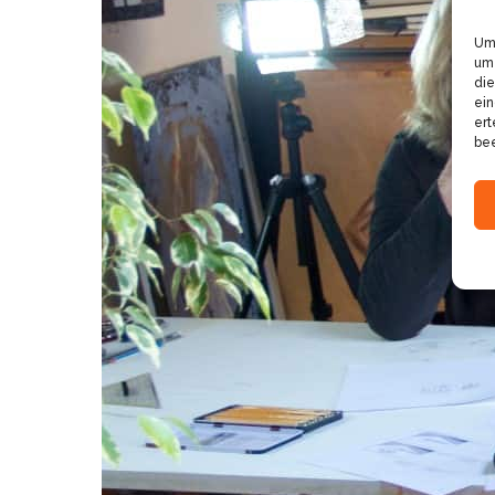
Um 
um 
die
ein
ert
bee