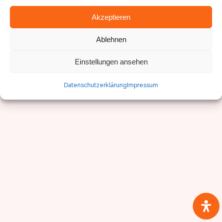
Akzeptieren
Ablehnen
Einstellungen ansehen
© Sven Pfister, Geminus 3D
Impressum/Datenschutz
Datenschutzerklärung
Impressum