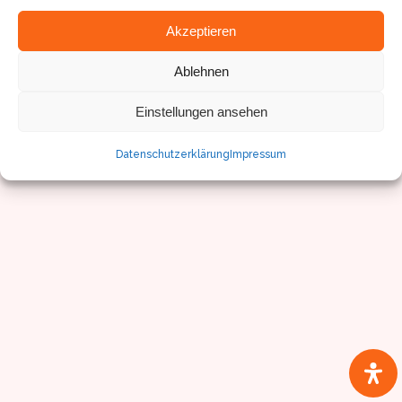
Akzeptieren
Ablehnen
Einstellungen ansehen
© Sven Pfister, Geminus 3D
Impressum/Datenschutz
Datenschutzerklärung
Impressum