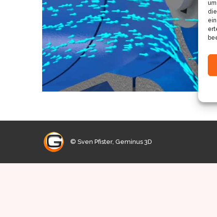
um 
die
ein
ert
bee
© Sven Pfister, Geminus 3D