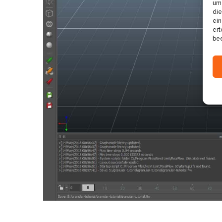
um 
die
ein
ert
bee