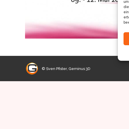
um 
die
ein
ert
bee
© Sven Pfister, Geminus 3D