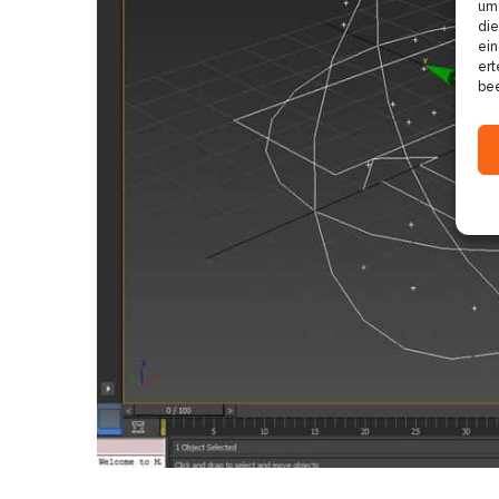
um 
die
ein
ert
bee