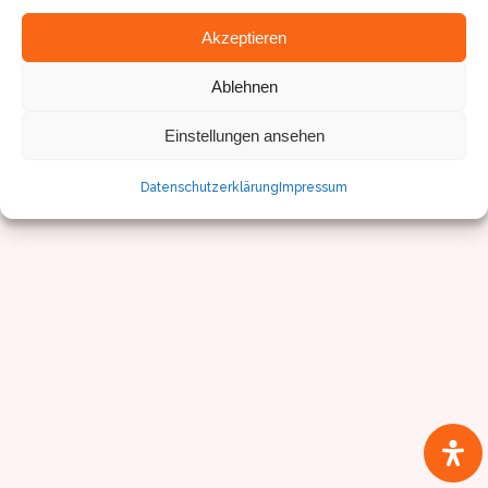
Akzeptieren
Ablehnen
Einstellungen ansehen
© Sven Pfister, Geminus 3D
Impressum/Datenschutz
Datenschutzerklärung
Impressum