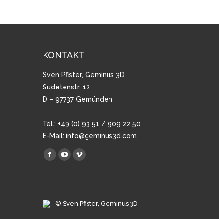
KONTAKT
Sven Pfister, Geminus 3D
Sudetenstr. 12
D – 97737 Gemünden
Tel.: +49 (0) 93 51 / 909 22 50
E-Mail:
info@geminus3d.com
Finden Sie uns auf:
Facebook
YouTube
Vimeo
page
page
page
opens
opens
opens
in
in
in
© Sven Pfister, Geminus 3D
new
new
new