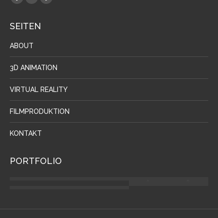
Facebook
YouTube
Vimeo
page
page
page
SEITEN
opens
opens
opens
in
in
in
ABOUT
new
new
new
window
window
window
3D ANIMATION
VIRTUAL REALITY
FILMPRODUKTION
KONTAKT
PORTFOLIO